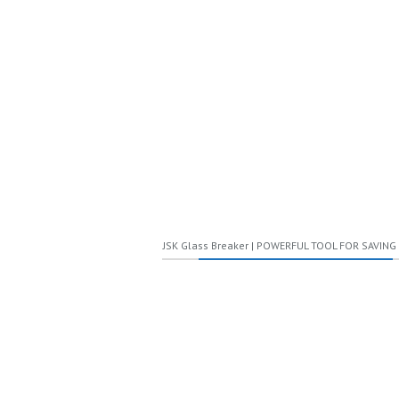
회사 소개 영상에 출연한 김정식 대표. <<홈페이지 영상 캡처>>
Reference:
http://www.yonhapnews.co.kr/bulletin/2015/11/05/0200
share
8
PREV
NEXT
JSK Glass Breaker | POWERFUL TOOL FOR SAVING 
LEAVE A COMMENT!
Your email address will not be published.
Required fields are marked
*