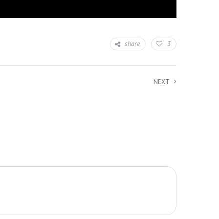
share
3
NEXT