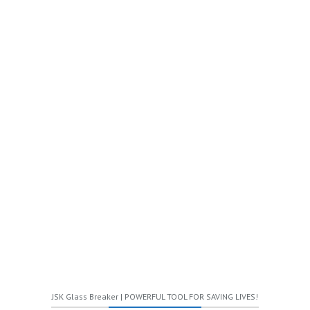
SPECIAL PROJECTS
Aliquam eu turpis pulvinar, convallis massa ut, bibendum sem. Duis
aliquam enim aliquet egestas bibendum. Donec porta ligula vitae mi
accumsan accumsan sed vel purus. Quisque dignissim purus ac enim
sodales suscipit. Pellentesque habitant morbi tristique senectus et netus
et malesuada fames.
03
JSK Glass Breaker | POWERFUL TOOL FOR SAVING LIVES!