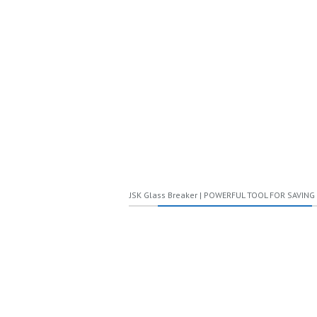
회사 소개 영상에 출연한 김정식 대표. <<홈페이지 영상 캡처>>
Reference:
http://www.yonhapnews.co.kr/bulletin/2015/11/05/0200
share
8
PREV
NEXT
JSK Glass Breaker | POWERFUL TOOL FOR SAVING 
LEAVE A COMMENT!
Your email address will not be published.
Required fields are marked
*